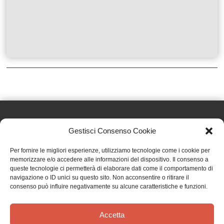
Gestisci Consenso Cookie
Effatà Editrice di Pellegrino Paolo SAS
Per fornire le migliori esperienze, utilizziamo tecnologie come i cookie per
C.F. e P.IVA 09655250018
memorizzare e/o accedere alle informazioni del dispositivo. Il consenso a
queste tecnologie ci permetterà di elaborare dati come il comportamento di
Via Tre Denti, 1 - 10060 Cantalupa (TO)
navigazione o ID unici su questo sito. Non acconsentire o ritirare il
Telefono: (+39) 0121 353452 - Fax: (+39) 0121 353839
consenso può influire negativamente su alcune caratteristiche e funzioni.
info@effata.it
Accetta