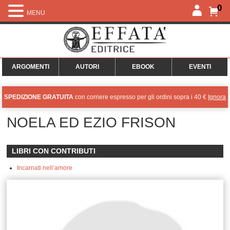
0
MENU
ARGOMENTI
AUTORI
EBOOK
EVENTI
SPEDIZIONE GRATUITA
con corriere espresso per gli ordini sopra i 40 €
Ignora
NOELA ED EZIO FRISON
LIBRI CON CONTRIBUTI
Incarnati nell’amore