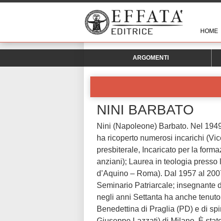
HOME
ARGOMENTI
NINI BARBATO
Nini (Napoleone) Barbato. Nel 1949
ha ricoperto numerosi incarichi (Vic
presbiterale, Incaricato per la formaz
anziani); Laurea in teologia presso
d’Aquino – Roma). Dal 1957 al 2007
Seminario Patriarcale; insegnante d
negli anni Settanta ha anche tenuto
Benedettina di Praglia (PD) e di spir
Giuseppe Lazzati) di Milano. È stat