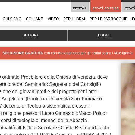
EFFATÀ.it
EFFATÀ EDITRICE
EFFAT
CHI SIAMO
COLLANE
VIDEO
PER I LIBRAI
PER LE PARROCCHIE
F
AUTORI
EBOOK
SPEDIZIONE GRATUITA
con corriere espresso per gli ordini sopra i 40 €
Ignora
 ordinato Presbitero della Chiesa di Venezia, dove
erettore del Seminario; Segretario del Consiglio
ione dei giovani preti e del progetto per i preti
 l’Angelicum (Pontificia Università San Tommaso
 docente di Teologia sistematica presso il
i religione presso il Liceo Ginnasio «Marco Polo»;
 corsi di teologia ai monaci della Abbazia
itualità all’Istituto Secolare «Cristo Re» (fondato da
o assistente della FUCI di Venezia. Dal 1983 al 2009