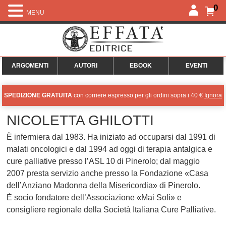
0
MENU
ARGOMENTI
AUTORI
EBOOK
EVENTI
SPEDIZIONE GRATUITA
con corriere espresso per gli ordini sopra i 40 €
Ignora
NICOLETTA GHILOTTI
È infermiera dal 1983. Ha iniziato ad occuparsi dal 1991 di
malati oncologici e dal 1994 ad oggi di terapia antalgica e
cure palliative presso l’ASL 10 di Pinerolo; dal maggio
2007 presta servizio anche presso la Fondazione «Casa
dell’Anziano Madonna della Misericordia» di Pinerolo.
È socio fondatore dell’Associazione «Mai Soli» e
consigliere regionale della Società Italiana Cure Palliative.