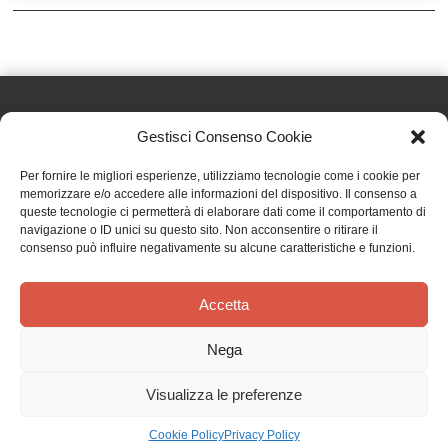
Gestisci Consenso Cookie
Effatà Editrice di Pellegrino Paolo SAS
Per fornire le migliori esperienze, utilizziamo tecnologie come i cookie per
C.F. e P.IVA 09655250018
memorizzare e/o accedere alle informazioni del dispositivo. Il consenso a
queste tecnologie ci permetterà di elaborare dati come il comportamento di
Via Tre Denti, 1 - 10060 Cantalupa (TO)
navigazione o ID unici su questo sito. Non acconsentire o ritirare il
Telefono: (+39) 0121 353452 - Fax: (+39) 0121 353839
consenso può influire negativamente su alcune caratteristiche e funzioni.
info@effata.it
Accetta
Copyright © 2026 •
Effatà Editrice
Nega
PRIVACY POLICY
•
COOKIE POLICY
•
TERMINI E CONDIZIONI
•
SPEDIZIONI
•
AIUTI E
CONTRIBUTI PUBBLICI
•
CREDITS
Visualizza le preferenze
SPEDIZIONE GRATUITA
con corriere espresso per gli ordini sopra i 40 €
Ignora
Cookie Policy
Privacy Policy