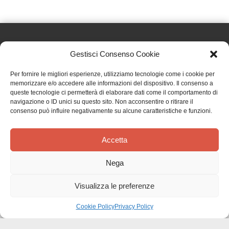
Gestisci Consenso Cookie
Effatà Editrice di Pellegrino Paolo SAS
Per fornire le migliori esperienze, utilizziamo tecnologie come i cookie per
C.F. e P.IVA 09655250018
memorizzare e/o accedere alle informazioni del dispositivo. Il consenso a
queste tecnologie ci permetterà di elaborare dati come il comportamento di
Via Tre Denti, 1 - 10060 Cantalupa (TO)
navigazione o ID unici su questo sito. Non acconsentire o ritirare il
Telefono: (+39) 0121 353452 - Fax: (+39) 0121 353839
consenso può influire negativamente su alcune caratteristiche e funzioni.
info@effata.it
Accetta
Copyright © 2026 •
Effatà Editrice
Nega
PRIVACY POLICY
•
COOKIE POLICY
•
TERMINI E CONDIZIONI
•
SPEDIZIONI
•
AIUTI E
CONTRIBUTI PUBBLICI
•
CREDITS
Visualizza le preferenze
SPEDIZIONE GRATUITA
con corriere espresso per gli ordini sopra i 40 €
Ignora
Cookie Policy
Privacy Policy