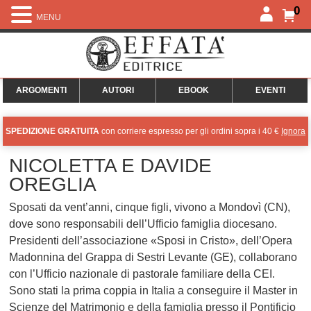
0
MENU
ARGOMENTI
AUTORI
EBOOK
EVENTI
SPEDIZIONE GRATUITA
con corriere espresso per gli ordini sopra i 40 €
Ignora
NICOLETTA E DAVIDE
OREGLIA
Sposati da vent’anni, cinque figli, vivono a Mondovì (CN),
dove sono responsabili dell’Ufficio famiglia diocesano.
Presidenti dell’associazione «Sposi in Cristo», dell’Opera
Madonnina del Grappa di Sestri Levante (GE), collaborano
con l’Ufficio nazionale di pastorale familiare della CEI.
Sono stati la prima coppia in Italia a conseguire il Master in
Scienze del Matrimonio e della famiglia presso il Pontificio