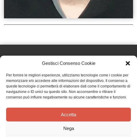
Gestisci Consenso Cookie
Effatà Editrice di Pellegrino Paolo SAS
Per fornire le migliori esperienze, utilizziamo tecnologie come i cookie per
C.F. e P.IVA 09655250018
memorizzare e/o accedere alle informazioni del dispositivo. Il consenso a
queste tecnologie ci permetterà di elaborare dati come il comportamento di
Via Tre Denti, 1 - 10060 Cantalupa (TO)
navigazione o ID unici su questo sito. Non acconsentire o ritirare il
Telefono: (+39) 0121 353452 - Fax: (+39) 0121 353839
consenso può influire negativamente su alcune caratteristiche e funzioni.
info@effata.it
Accetta
Copyright © 2026 •
Effatà Editrice
Nega
PRIVACY POLICY
•
COOKIE POLICY
•
TERMINI E CONDIZIONI
•
SPEDIZIONI
•
AIUTI E