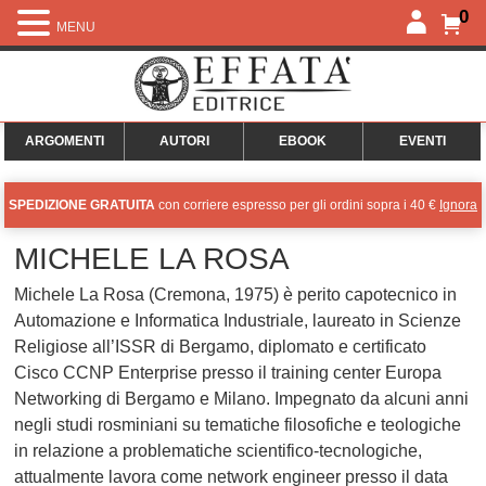
0
MENU
ARGOMENTI
AUTORI
EBOOK
EVENTI
SPEDIZIONE GRATUITA
con corriere espresso per gli ordini sopra i 40 €
Ignora
MICHELE LA ROSA
Michele La Rosa (Cremona, 1975) è perito capotecnico in
Automazione e Informatica Industriale, laureato in Scienze
Religiose all’ISSR di Bergamo, diplomato e certificato
Cisco CCNP Enterprise presso il training center Europa
Networking di Bergamo e Milano. Impegnato da alcuni anni
negli studi rosminiani su tematiche filosofiche e teologiche
in relazione a problematiche scientifico-tecnologiche,
attualmente lavora come network engineer presso il data