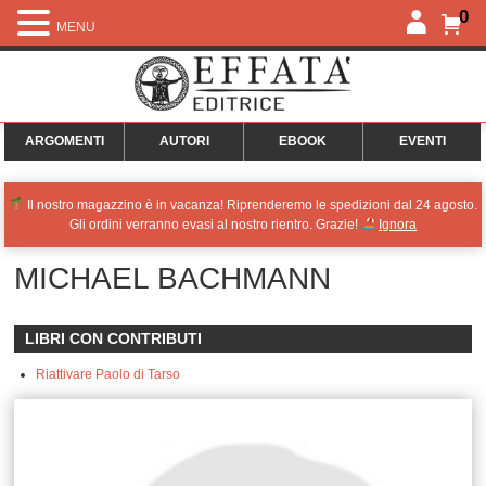
0
MENU
ARGOMENTI
AUTORI
EBOOK
EVENTI
Il nostro magazzino è in vacanza! Riprenderemo le spedizioni dal 24 agosto.
Gli ordini verranno evasi al nostro rientro. Grazie!
Ignora
MICHAEL BACHMANN
LIBRI CON CONTRIBUTI
Riattivare Paolo di Tarso