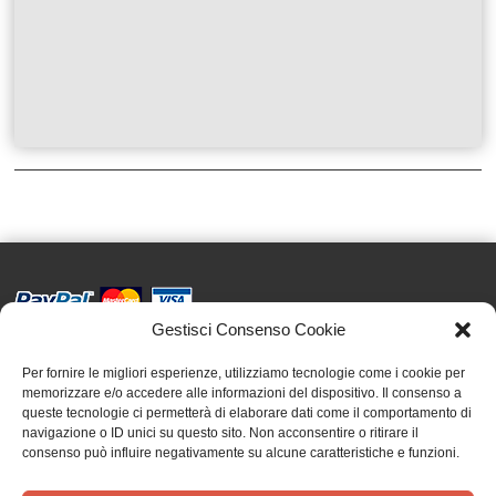
Gestisci Consenso Cookie
Effatà Editrice di Pellegrino Paolo SAS
C.F. e P.IVA 09655250018
Per fornire le migliori esperienze, utilizziamo tecnologie come i cookie per
memorizzare e/o accedere alle informazioni del dispositivo. Il consenso a
Via Tre Denti, 1 - 10060 Cantalupa (TO)
queste tecnologie ci permetterà di elaborare dati come il comportamento di
Telefono: (+39) 0121 353452 - Fax: (+39) 0121 353839
navigazione o ID unici su questo sito. Non acconsentire o ritirare il
info@effata.it
consenso può influire negativamente su alcune caratteristiche e funzioni.