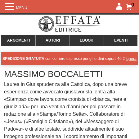
0
MENU
ARGOMENTI
AUTORI
EBOOK
EVENTI
SPEDIZIONE GRATUITA
con corriere espresso per gli ordini sopra i 40 €
Ignora
MASSIMO BOCCALETTI
Laurea in Giurisprudenza alla Cattolica, dopo una breve
esperienza come avvocato giuslavorista, entra alla
«Stampa» dove lavora come cronista di «bianca, nera e
giudiziaria» per una ventina d’anni per poi passare in
redazione alla «Stampa/Torino Sette». Collaboratore di
«Jesus» («Famiglia Cristiana»), del «Messaggero di
Padova» e di altre testate, suddivide attualmente il suo
impegno professionale tra il coordinamento di importanti