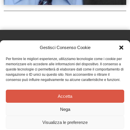
Gestisci Consenso Cookie
Effatà Editrice di Pellegrino Paolo SAS
Per fornire le migliori esperienze, utilizziamo tecnologie come i cookie per
C.F. e P.IVA 09655250018
memorizzare e/o accedere alle informazioni del dispositivo. Il consenso a
queste tecnologie ci permetterà di elaborare dati come il comportamento di
Via Tre Denti, 1 - 10060 Cantalupa (TO)
navigazione o ID unici su questo sito. Non acconsentire o ritirare il
Telefono: (+39) 0121 353452 - Fax: (+39) 0121 353839
consenso può influire negativamente su alcune caratteristiche e funzioni.
info@effata.it
Accetta
Copyright © 2026 •
Effatà Editrice
Nega
PRIVACY POLICY
•
COOKIE POLICY
•
TERMINI E CONDIZIONI
•
SPEDIZIONI
•
AIUTI E
CONTRIBUTI PUBBLICI
•
CREDITS
Visualizza le preferenze