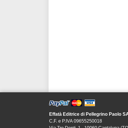
Effatà Editrice di Pellegrino Paolo 
C.F. e P.IVA 09655250018
Via Tre Denti, 1 - 10060 Cantalupa (TO