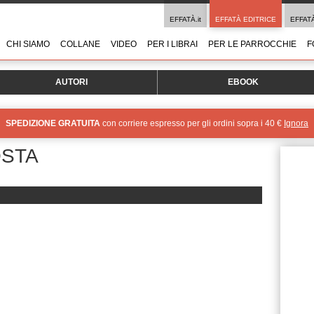
EFFATÀ.it
EFFATÀ EDITRICE
EFFAT
CHI SIAMO
COLLANE
VIDEO
PER I LIBRAI
PER LE PARROCCHIE
F
AUTORI
EBOOK
SPEDIZIONE GRATUITA
con corriere espresso per gli ordini sopra i 40 €
Ignora
OSTA