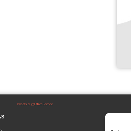
Tweets di @EffataEditrice
SAS
)