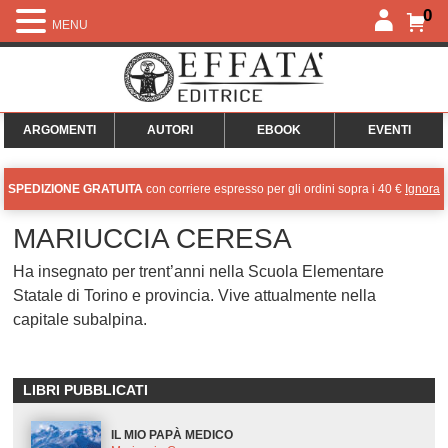
0
MENU
ARGOMENTI
AUTORI
EBOOK
EVENTI
SPEDIZIONE GRATUITA
con corriere espresso per gli ordini sopra i 40 €
Ignora
MARIUCCIA CERESA
Ha insegnato per trent’anni nella Scuola Elementare
Statale di Torino e provincia. Vive attualmente nella
capitale subalpina.
LIBRI PUBBLICATI
IL MIO PAPÀ MEDICO