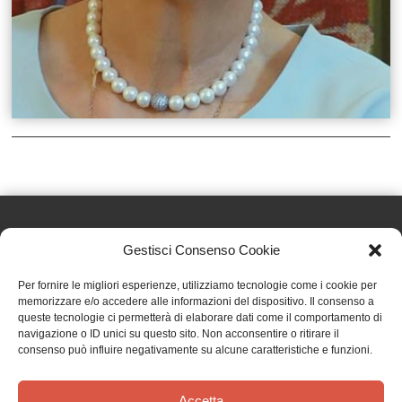
Gestisci Consenso Cookie
Effatà Editrice di Pellegrino Paolo SAS
Per fornire le migliori esperienze, utilizziamo tecnologie come i cookie per
C.F. e P.IVA 09655250018
memorizzare e/o accedere alle informazioni del dispositivo. Il consenso a
queste tecnologie ci permetterà di elaborare dati come il comportamento di
Via Tre Denti, 1 - 10060 Cantalupa (TO)
navigazione o ID unici su questo sito. Non acconsentire o ritirare il
Telefono: (+39) 0121 353452 - Fax: (+39) 0121 353839
consenso può influire negativamente su alcune caratteristiche e funzioni.
info@effata.it
Accetta