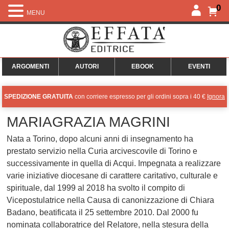
0
MENU
ARGOMENTI
AUTORI
EBOOK
EVENTI
SPEDIZIONE GRATUITA
con corriere espresso per gli ordini sopra i 40 €
Ignora
MARIAGRAZIA MAGRINI
Nata a Torino, dopo alcuni anni di insegnamento ha
prestato servizio nella Curia arcivescovile di Torino e
successivamente in quella di Acqui. Impegnata a realizzare
varie iniziative diocesane di carattere caritativo, culturale e
spirituale, dal 1999 al 2018 ha svolto il compito di
Vicepostulatrice nella Causa di canonizzazione di Chiara
Badano, beatificata il 25 settembre 2010. Dal 2000 fu
nominata collaboratrice del Relatore, nella stesura della