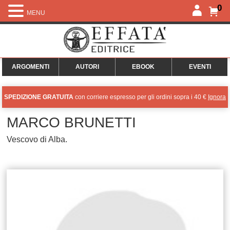
0
MENU
ARGOMENTI
AUTORI
EBOOK
EVENTI
SPEDIZIONE GRATUITA
con corriere espresso per gli ordini sopra i 40 €
Ignora
MARCO BRUNETTI
Vescovo di Alba.