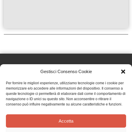
Gestisci Consenso Cookie
Effatà Editrice di Pellegrino Paolo SAS
Per fornire le migliori esperienze, utilizziamo tecnologie come i cookie per
C.F. e P.IVA 09655250018
memorizzare e/o accedere alle informazioni del dispositivo. Il consenso a
queste tecnologie ci permetterà di elaborare dati come il comportamento di
Via Tre Denti, 1 - 10060 Cantalupa (TO)
navigazione o ID unici su questo sito. Non acconsentire o ritirare il
Telefono: (+39) 0121 353452 - Fax: (+39) 0121 353839
consenso può influire negativamente su alcune caratteristiche e funzioni.
info@effata.it
Accetta