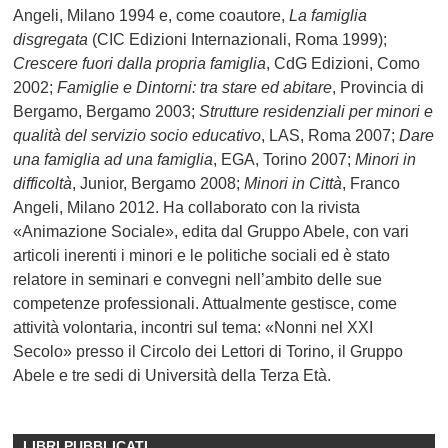
Angeli, Milano 1994 e, come coautore,
La famiglia
disgregata
(CIC Edizioni Internazionali, Roma 1999);
Crescere fuori dalla propria famiglia
, CdG Edizioni, Como
2002;
Famiglie e Dintorni: tra stare ed abitare
, Provincia di
Bergamo, Bergamo 2003;
Strutture residenziali per minori e
qualità del servizio socio educativo
, LAS, Roma 2007;
Dare
una famiglia ad una famiglia
, EGA, Torino 2007;
Minori in
difficoltà
, Junior, Bergamo 2008;
Minori in Città
, Franco
Angeli, Milano 2012. Ha collaborato con la rivista
«Animazione Sociale», edita dal Gruppo Abele, con vari
articoli inerenti i minori e le politiche sociali ed è stato
relatore in seminari e convegni nell’ambito delle sue
competenze professionali. Attualmente gestisce, come
attività volontaria, incontri sul tema: «Nonni nel XXI
Secolo» presso il Circolo dei Lettori di Torino, il Gruppo
Abele e tre sedi di Università della Terza Età.
LIBRI PUBBLICATI