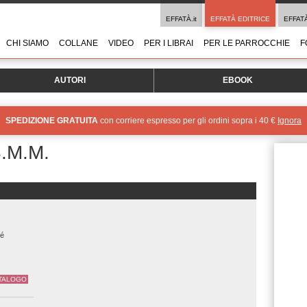
EFFATÀ.it
EFFATÀ EDITRICE
EFFAT
CHI SIAMO
COLLANE
VIDEO
PER I LIBRAI
PER LE PARROCCHIE
F
AUTORI
EBOOK
SPEDIZIONE GRATUITA
con corriere espresso per gli ordini sopra i 40 €
Ignora
.M.M.
lé
ATALOGO