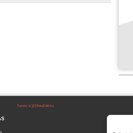
Tweets di @EffataEditrice
SAS
)