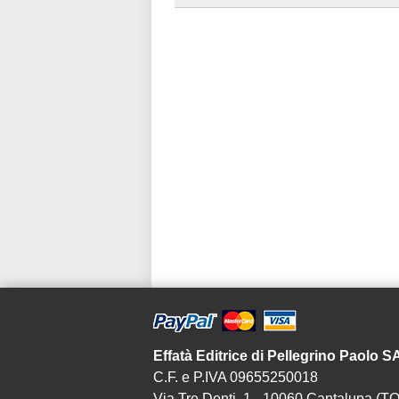
Effatà Editrice di Pellegrino Paolo 
C.F. e P.IVA 09655250018
Via Tre Denti, 1 - 10060 Cantalupa (TO