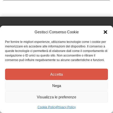
Gestisci Consenso Cookie
Effatà Editrice di Pellegrino Paolo SAS
Per fornire le migliori esperienze, utilizziamo tecnologie come i cookie per
C.F. e P.IVA 09655250018
memorizzare e/o accedere alle informazioni del dispositivo. Il consenso a
queste tecnologie ci permetterà di elaborare dati come il comportamento di
Via Tre Denti, 1 - 10060 Cantalupa (TO)
navigazione o ID unici su questo sito. Non acconsentire o ritirare il
Telefono: (+39) 0121 353452 - Fax: (+39) 0121 353839
consenso può influire negativamente su alcune caratteristiche e funzioni.
info@effata.it
Accetta
Copyright © 2026 •
Effatà Editrice
Nega
PRIVACY POLICY
•
COOKIE POLICY
•
TERMINI E CONDIZIONI
•
SPEDIZIONI
•
AIUTI E
CONTRIBUTI PUBBLICI
•
CREDITS
Visualizza le preferenze
SPEDIZIONE GRATUITA
con corriere espresso per gli ordini sopra i 40 €
Ignora
Cookie Policy
Privacy Policy