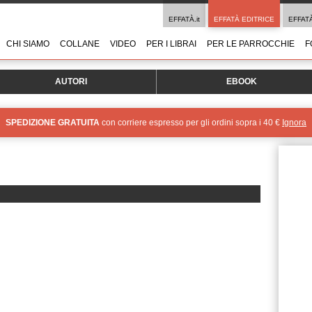
EFFATÀ.it
EFFATÀ EDITRICE
EFFAT
CHI SIAMO
COLLANE
VIDEO
PER I LIBRAI
PER LE PARROCCHIE
F
AUTORI
EBOOK
SPEDIZIONE GRATUITA
con corriere espresso per gli ordini sopra i 40 €
Ignora
I