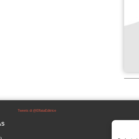
Tweets di @EffataEditrice
SAS
)