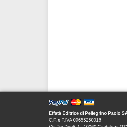
Effatà Editrice di Pellegrino Paolo 
C.F. e P.IVA 09655250018
Via Tre Denti, 1 - 10060 Cantalupa (TO