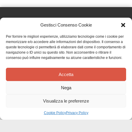
Gestisci Consenso Cookie
Effatà Editrice di Pellegrino Paolo SAS
Per fornire le migliori esperienze, utilizziamo tecnologie come i cookie per
C.F. e P.IVA 09655250018
memorizzare e/o accedere alle informazioni del dispositivo. Il consenso a
queste tecnologie ci permetterà di elaborare dati come il comportamento di
Via Tre Denti, 1 - 10060 Cantalupa (TO)
navigazione o ID unici su questo sito. Non acconsentire o ritirare il
Telefono: (+39) 0121 353452 - Fax: (+39) 0121 353839
consenso può influire negativamente su alcune caratteristiche e funzioni.
info@effata.it
Accetta
Copyright © 2026 •
Effatà Editrice
Nega
PRIVACY POLICY
•
COOKIE POLICY
•
TERMINI E CONDIZIONI
•
SPEDIZIONI
•
AIUTI E
CONTRIBUTI PUBBLICI
•
CREDITS
Visualizza le preferenze
SPEDIZIONE GRATUITA
con corriere espresso per gli ordini sopra i 40 €
Ignora
Cookie Policy
Privacy Policy