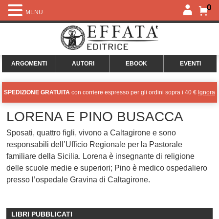
0
MENU
ARGOMENTI
AUTORI
EBOOK
EVENTI
SPEDIZIONE GRATUITA
con corriere espresso per gli ordini sopra i 40 €
Ignora
LORENA E PINO BUSACCA
Sposati, quattro figli, vivono a Caltagirone e sono
responsabili dell’Ufficio Regionale per la Pastorale
familiare della Sicilia. Lorena è insegnante di religione
delle scuole medie e superiori; Pino è medico ospedaliero
presso l’ospedale Gravina di Caltagirone.
LIBRI PUBBLICATI