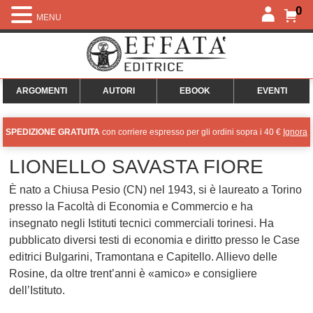
0
MENU
ARGOMENTI
AUTORI
EBOOK
EVENTI
SPEDIZIONE GRATUITA
con corriere espresso per gli ordini sopra i 40 €
Ignora
LIONELLO SAVASTA FIORE
È nato a Chiusa Pesio (CN) nel 1943, si è laureato a Torino
presso la Facoltà di Economia e Commercio e ha
insegnato negli Istituti tecnici commerciali torinesi. Ha
pubblicato diversi testi di economia e diritto presso le Case
editrici Bulgarini, Tramontana e Capitello. Allievo delle
Rosine, da oltre trent’anni è «amico» e consigliere
dell’Istituto.