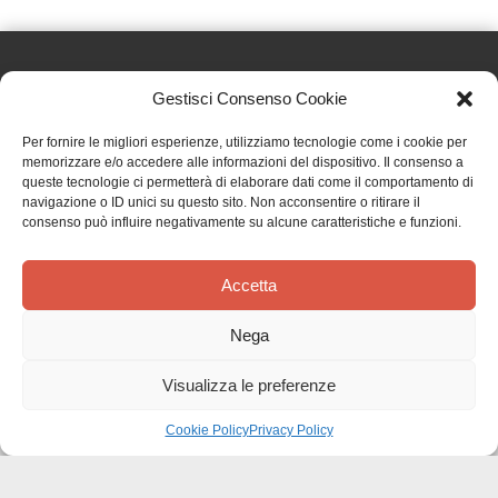
Gestisci Consenso Cookie
Effatà Editrice di Pellegrino Paolo SAS
Per fornire le migliori esperienze, utilizziamo tecnologie come i cookie per
C.F. e P.IVA 09655250018
memorizzare e/o accedere alle informazioni del dispositivo. Il consenso a
queste tecnologie ci permetterà di elaborare dati come il comportamento di
Via Tre Denti, 1 - 10060 Cantalupa (TO)
navigazione o ID unici su questo sito. Non acconsentire o ritirare il
Telefono: (+39) 0121 353452 - Fax: (+39) 0121 353839
consenso può influire negativamente su alcune caratteristiche e funzioni.
info@effata.it
Accetta
Copyright © 2026 •
Effatà Editrice
Nega
PRIVACY POLICY
•
COOKIE POLICY
•
TERMINI E CONDIZIONI
•
SPEDIZIONI
•
AIUTI E
CONTRIBUTI PUBBLICI
•
CREDITS
Visualizza le preferenze
SPEDIZIONE GRATUITA
con corriere espresso per gli ordini sopra i 40 €
Ignora
Cookie Policy
Privacy Policy