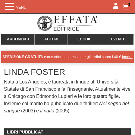
0
MENU
ARGOMENTI
AUTORI
EBOOK
EVENTI
SPEDIZIONE GRATUITA
con corriere espresso per gli ordini sopra i 40 €
Ignora
LINDA FOSTER
Nata a Los Angeles, è laureata in lingue all’Università
Statale di San Francisco e fa l’insegnante. Attualmente vive
a Chicago con Edmondo Lupieri e le loro quattro figlie.
Insieme col marito ha pubblicato due thriller:
Nel segno del
sangue
(2003) e
Il patto
(2005).
LIBRI PUBBLICATI