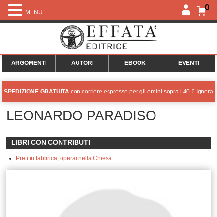
0
MENU
ARGOMENTI
AUTORI
EBOOK
EVENTI
SPEDIZIONE GRATUITA
con corriere espresso per gli ordini sopra i 40 €
Ignora
LEONARDO PARADISO
LIBRI CON CONTRIBUTI
Preti in fabbrica, operai nella Chiesa