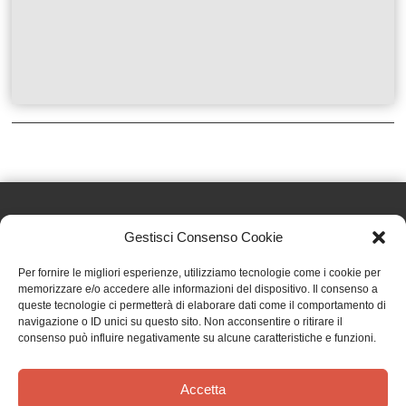
Gestisci Consenso Cookie
Effatà Editrice di Pellegrino Paolo SAS
Per fornire le migliori esperienze, utilizziamo tecnologie come i cookie per
C.F. e P.IVA 09655250018
memorizzare e/o accedere alle informazioni del dispositivo. Il consenso a
queste tecnologie ci permetterà di elaborare dati come il comportamento di
Via Tre Denti, 1 - 10060 Cantalupa (TO)
navigazione o ID unici su questo sito. Non acconsentire o ritirare il
Telefono: (+39) 0121 353452 - Fax: (+39) 0121 353839
consenso può influire negativamente su alcune caratteristiche e funzioni.
info@effata.it
Accetta