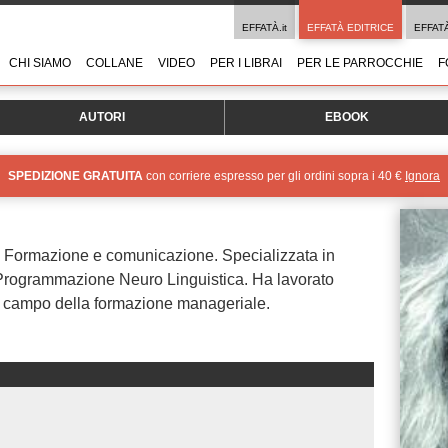
EFFATÀ.it
EFFATÀ EDITRICE
EFFAT
CHI SIAMO
COLLANE
VIDEO
PER I LIBRAI
PER LE PARROCCHIE
F
AUTORI
EBOOK
SPEDIZIONE GRATUITA
con corriere espresso per gli ordini sopra i 40 €
Ignora
n Formazione e comunicazione. Specializzata in
Programmazione Neuro Linguistica. Ha lavorato
el campo della formazione manageriale.