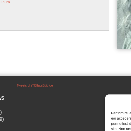
 Laura
Tweets di @EffataEditrice
SAS
)
Per fornire 
e/o accedere
9)
permetterà d
sito. Non ac