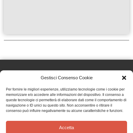
Gestisci Consenso Cookie
Effatà Editrice di Pellegrino Paolo SAS
Per fornire le migliori esperienze, utilizziamo tecnologie come i cookie per
C.F. e P.IVA 09655250018
memorizzare e/o accedere alle informazioni del dispositivo. Il consenso a
queste tecnologie ci permetterà di elaborare dati come il comportamento di
Via Tre Denti, 1 - 10060 Cantalupa (TO)
navigazione o ID unici su questo sito. Non acconsentire o ritirare il
Telefono: (+39) 0121 353452 - Fax: (+39) 0121 353839
consenso può influire negativamente su alcune caratteristiche e funzioni.
info@effata.it
Accetta