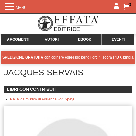
0
MENU
ARGOMENTI
AUTORI
EBOOK
EVENTI
SPEDIZIONE GRATUITA
con corriere espresso per gli ordini sopra i 40 €
Ignora
JACQUES SERVAIS
LIBRI CON CONTRIBUTI
Nella via mistica di Adrienne von Speyr