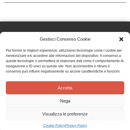
Gestisci Consenso Cookie
Effatà Editrice di Pellegrino Paolo SAS
Per fornire le migliori esperienze, utilizziamo tecnologie come i cookie per
C.F. e P.IVA 09655250018
memorizzare e/o accedere alle informazioni del dispositivo. Il consenso a
queste tecnologie ci permetterà di elaborare dati come il comportamento di
Via Tre Denti, 1 - 10060 Cantalupa (TO)
navigazione o ID unici su questo sito. Non acconsentire o ritirare il
Telefono: (+39) 0121 353452 - Fax: (+39) 0121 353839
consenso può influire negativamente su alcune caratteristiche e funzioni.
info@effata.it
Accetta
Copyright © 2026 •
Effatà Editrice
Nega
PRIVACY POLICY
•
COOKIE POLICY
•
TERMINI E CONDIZIONI
•
SPEDIZIONI
•
AIUTI E
CONTRIBUTI PUBBLICI
•
CREDITS
Visualizza le preferenze
SPEDIZIONE GRATUITA
con corriere espresso per gli ordini sopra i 40 €
Ignora
Cookie Policy
Privacy Policy