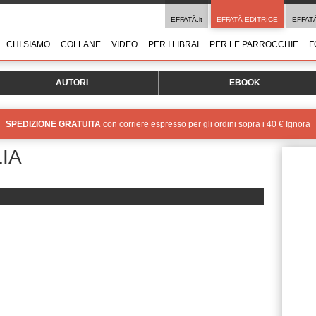
EFFATÀ.it
EFFATÀ EDITRICE
EFFAT
CHI SIAMO
COLLANE
VIDEO
PER I LIBRAI
PER LE PARROCCHIE
F
AUTORI
EBOOK
SPEDIZIONE GRATUITA
con corriere espresso per gli ordini sopra i 40 €
Ignora
IA