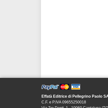
Effatà Editrice di Pellegrino Paolo 
C.F. e P.IVA 09655250018
Via Tre Denti, 1 - 10060 Cantalupa (TO