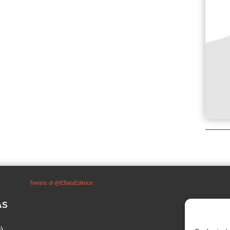
Tweets di @EffataEditrice
SAS
)