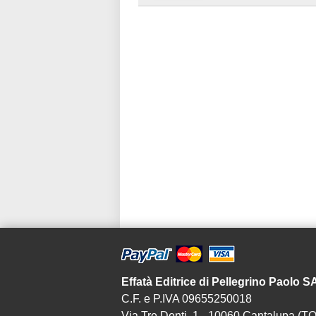
Effatà Editrice di Pellegrino Paolo 
C.F. e P.IVA 09655250018
Via Tre Denti, 1 - 10060 Cantalupa (TO