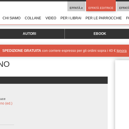
EFFATÀ.it
EFFATÀ EDITRICE
EFFAT
CHI SIAMO
COLLANE
VIDEO
PER I LIBRAI
PER LE PARROCCHIE
F
AUTORI
EBOOK
SPEDIZIONE GRATUITA
con corriere espresso per gli ordini sopra i 40 €
Ignora
NO
Luce
no (ed.)