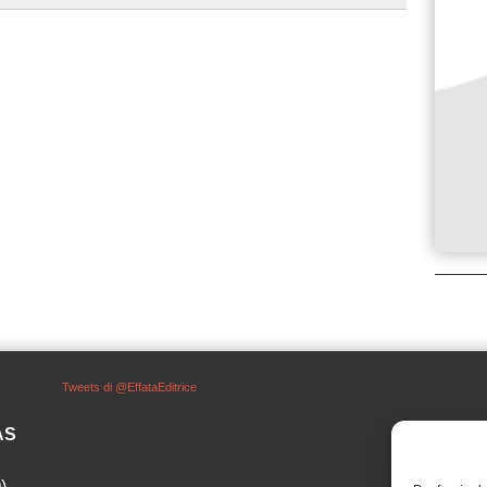
Tweets di @EffataEditrice
SAS
)