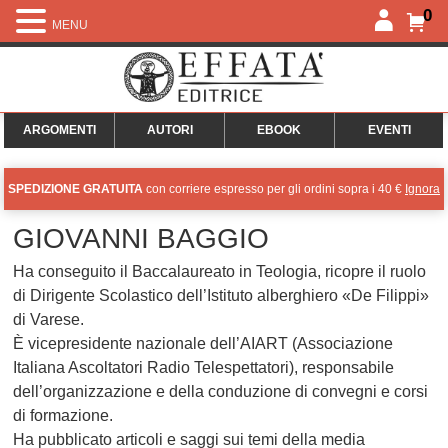
0
MENU
ARGOMENTI
AUTORI
EBOOK
EVENTI
SPEDIZIONE GRATUITA
con corriere espresso per gli ordini sopra i 40 €
Ignora
GIOVANNI BAGGIO
Ha conseguito il Baccalaureato in Teologia, ricopre il ruolo
di Dirigente Scolastico dell’Istituto alberghiero «De Filippi»
di Varese.
È vicepresidente nazionale dell’AIART (Associazione
Italiana Ascoltatori Radio Telespettatori), responsabile
dell’organizzazione e della conduzione di convegni e corsi
di formazione.
Ha pubblicato articoli e saggi sui temi della media