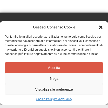
Gestisci Consenso Cookie
Effatà Editrice di Pellegrino Paolo SAS
Per fornire le migliori esperienze, utilizziamo tecnologie come i cookie per
C.F. e P.IVA 09655250018
memorizzare e/o accedere alle informazioni del dispositivo. Il consenso a
queste tecnologie ci permetterà di elaborare dati come il comportamento di
Via Tre Denti, 1 - 10060 Cantalupa (TO)
navigazione o ID unici su questo sito. Non acconsentire o ritirare il
Telefono: (+39) 0121 353452 - Fax: (+39) 0121 353839
consenso può influire negativamente su alcune caratteristiche e funzioni.
info@effata.it
Accetta
Copyright © 2026 •
Effatà Editrice
Nega
PRIVACY POLICY
•
COOKIE POLICY
•
TERMINI E CONDIZIONI
•
SPEDIZIONI
•
AIUTI E
CONTRIBUTI PUBBLICI
•
CREDITS
Visualizza le preferenze
SPEDIZIONE GRATUITA
con corriere espresso per gli ordini sopra i 40 €
Ignora
Cookie Policy
Privacy Policy