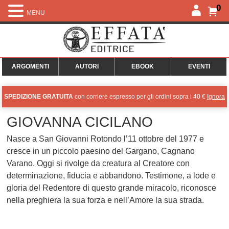
0
MENU
ARGOMENTI
AUTORI
EBOOK
EVENTI
SPEDIZIONE GRATUITA
con corriere espresso per gli ordini sopra i 40 €
Ignora
GIOVANNA CICILANO
Nasce a San Giovanni Rotondo l’11 ottobre del 1977 e
cresce in un piccolo paesino del Gargano, Cagnano
Varano. Oggi si rivolge da creatura al Creatore con
determinazione, fiducia e abbandono. Testimone, a lode e
gloria del Redentore di questo grande miracolo, riconosce
nella preghiera la sua forza e nell’Amore la sua strada.