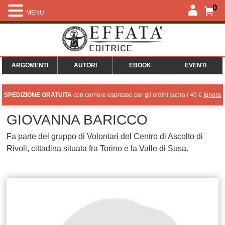
0
MENU
ARGOMENTI
AUTORI
EBOOK
EVENTI
SPEDIZIONE GRATUITA
con corriere espresso per gli ordini sopra i 40 €
Ignora
GIOVANNA BARICCO
Fa parte del gruppo di Volontari del Centro di Ascolto di
Rivoli, cittadina situata fra Torino e la Valle di Susa.