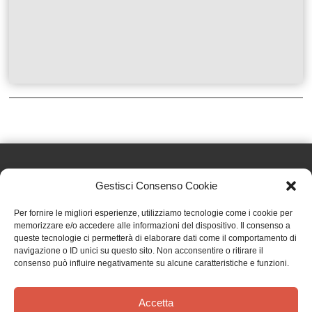
Gestisci Consenso Cookie
Effatà Editrice di Pellegrino Paolo SAS
Per fornire le migliori esperienze, utilizziamo tecnologie come i cookie per
C.F. e P.IVA 09655250018
memorizzare e/o accedere alle informazioni del dispositivo. Il consenso a
queste tecnologie ci permetterà di elaborare dati come il comportamento di
Via Tre Denti, 1 - 10060 Cantalupa (TO)
navigazione o ID unici su questo sito. Non acconsentire o ritirare il
Telefono: (+39) 0121 353452 - Fax: (+39) 0121 353839
consenso può influire negativamente su alcune caratteristiche e funzioni.
info@effata.it
Accetta