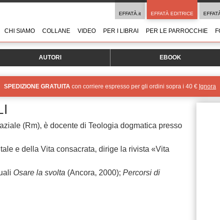
EFFATÀ.it
EFFATÀ EDITRICE
EFFAT
CHI SIAMO
COLLANE
VIDEO
PER I LIBRAI
PER LE PARROCCHIE
F
AUTORI
EBOOK
SPEDIZIONE GRATUITA
con corriere espresso per gli ordini sopra i 40 €
Ignora
I
Laziale (Rm), è docente di Teologia dogmatica presso
le e della Vita consacrata, dirige la rivista «Vita
uali
Osare la svolta
(Ancora, 2000);
Percorsi di