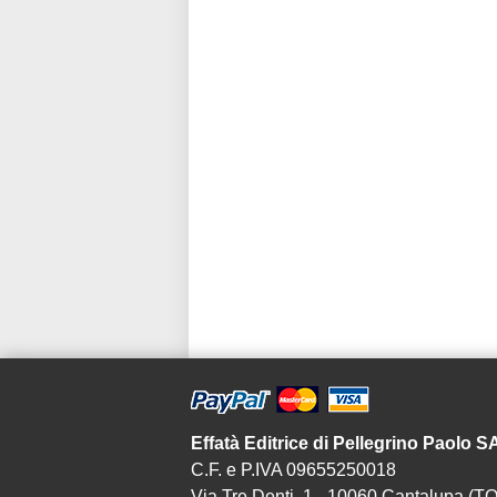
Effatà Editrice di Pellegrino Paolo 
C.F. e P.IVA 09655250018
Via Tre Denti, 1 - 10060 Cantalupa (TO