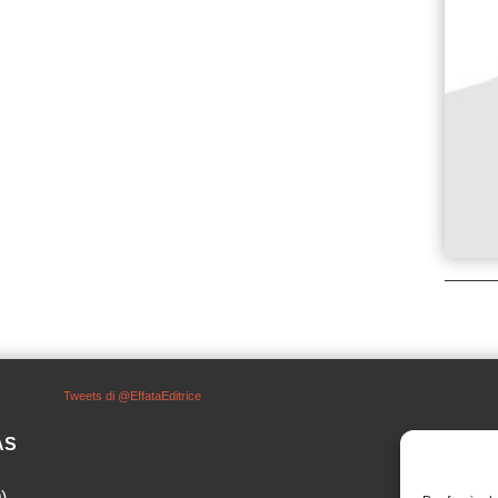
Tweets di @EffataEditrice
SAS
)