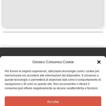
Gestisci Consenso Cookie
Effatà Editrice di Pellegrino Paolo SAS
Per fornire le migliori esperienze, utilizziamo tecnologie come i cookie per
C.F. e P.IVA 09655250018
memorizzare e/o accedere alle informazioni del dispositivo. Il consenso a
queste tecnologie ci permetterà di elaborare dati come il comportamento di
Via Tre Denti, 1 - 10060 Cantalupa (TO)
navigazione o ID unici su questo sito. Non acconsentire o ritirare il
Telefono: (+39) 0121 353452 - Fax: (+39) 0121 353839
consenso può influire negativamente su alcune caratteristiche e funzioni.
info@effata.it
Accetta