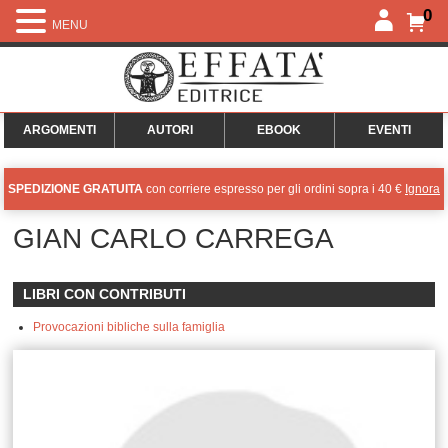
0
MENU
ARGOMENTI
AUTORI
EBOOK
EVENTI
SPEDIZIONE GRATUITA
con corriere espresso per gli ordini sopra i 40 €
Ignora
GIAN CARLO CARREGA
LIBRI CON CONTRIBUTI
Provocazioni bibliche sulla famiglia