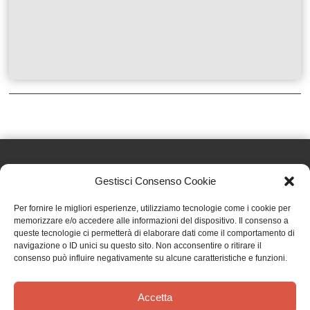
Gestisci Consenso Cookie
Effatà Editrice di Pellegrino Paolo SAS
Per fornire le migliori esperienze, utilizziamo tecnologie come i cookie per
C.F. e P.IVA 09655250018
memorizzare e/o accedere alle informazioni del dispositivo. Il consenso a
queste tecnologie ci permetterà di elaborare dati come il comportamento di
Via Tre Denti, 1 - 10060 Cantalupa (TO)
navigazione o ID unici su questo sito. Non acconsentire o ritirare il
Telefono: (+39) 0121 353452 - Fax: (+39) 0121 353839
consenso può influire negativamente su alcune caratteristiche e funzioni.
info@effata.it
Accetta