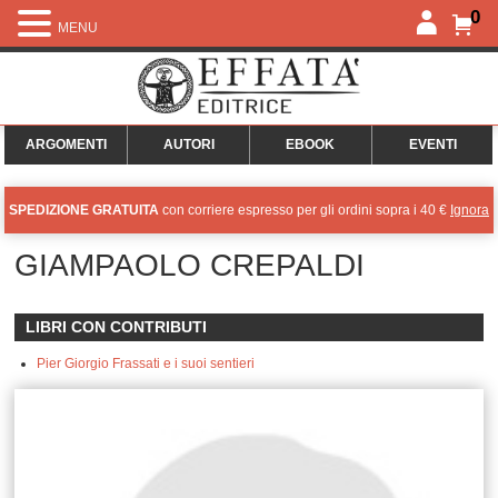
0
MENU
ARGOMENTI
AUTORI
EBOOK
EVENTI
SPEDIZIONE GRATUITA
con corriere espresso per gli ordini sopra i 40 €
Ignora
GIAMPAOLO CREPALDI
LIBRI CON CONTRIBUTI
Pier Giorgio Frassati e i suoi sentieri