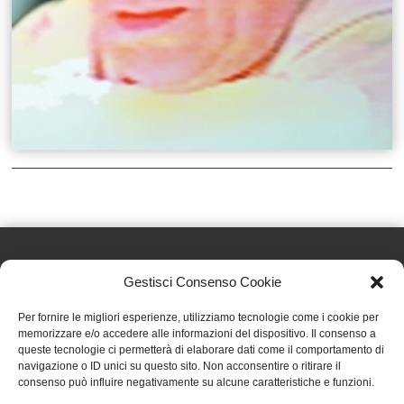
Gestisci Consenso Cookie
Effatà Editrice di Pellegrino Paolo SAS
Per fornire le migliori esperienze, utilizziamo tecnologie come i cookie per
C.F. e P.IVA 09655250018
memorizzare e/o accedere alle informazioni del dispositivo. Il consenso a
queste tecnologie ci permetterà di elaborare dati come il comportamento di
Via Tre Denti, 1 - 10060 Cantalupa (TO)
navigazione o ID unici su questo sito. Non acconsentire o ritirare il
Telefono: (+39) 0121 353452 - Fax: (+39) 0121 353839
consenso può influire negativamente su alcune caratteristiche e funzioni.
info@effata.it