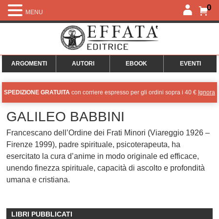
0
MENU
ARGOMENTI
AUTORI
EBOOK
EVENTI
SPEDIZIONE GRATUITA
con corriere espresso per gli ordini sopra i 40 €
Ignora
GALILEO BABBINI
Francescano dell’Ordine dei Frati Minori (Viareggio 1926 –
Firenze 1999), padre spirituale, psicoterapeuta, ha
esercitato la cura d’anime in modo originale ed efficace,
unendo finezza spirituale, capacità di ascolto e profondità
umana e cristiana.
LIBRI PUBBLICATI