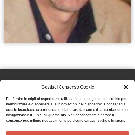
Gestisci Consenso Cookie
Effatà Editrice di Pellegrino Paolo SAS
Per fornire le migliori esperienze, utilizziamo tecnologie come i cookie per
C.F. e P.IVA 09655250018
memorizzare e/o accedere alle informazioni del dispositivo. Il consenso a
queste tecnologie ci permetterà di elaborare dati come il comportamento di
Via Tre Denti, 1 - 10060 Cantalupa (TO)
navigazione o ID unici su questo sito. Non acconsentire o ritirare il
Telefono: (+39) 0121 353452 - Fax: (+39) 0121 353839
consenso può influire negativamente su alcune caratteristiche e funzioni.
info@effata.it