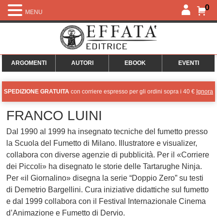
0
MENU
ARGOMENTI
AUTORI
EBOOK
EVENTI
SPEDIZIONE GRATUITA
con corriere espresso per gli ordini sopra i 40 €
Ignora
FRANCO LUINI
Dal 1990 al 1999 ha insegnato tecniche del fumetto presso
la Scuola del Fumetto di Milano. Illustratore e visualizer,
collabora con diverse agenzie di pubblicità. Per il «Corriere
dei Piccoli» ha disegnato le storie delle Tartarughe Ninja.
Per «il Giornalino» disegna la serie “Doppio Zero” su testi
di Demetrio Bargellini. Cura iniziative didattiche sul fumetto
e dal 1999 collabora con il Festival Internazionale Cinema
d’Animazione e Fumetto di Dervio.