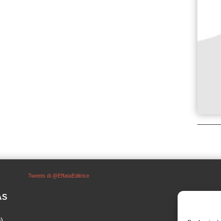
Tweets di @EffataEditrice
SAS
)