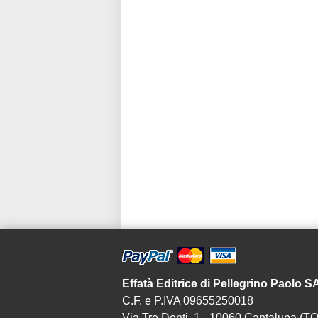
Effatà Editrice di Pellegrino Paolo 
C.F. e P.IVA 09655250018
Via Tre Denti, 1 - 10060 Cantalupa (TO