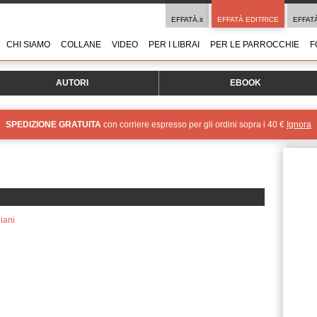
EFFATÀ.it
EFFATÀ EDITRICE
EFFAT
CHI SIAMO
COLLANE
VIDEO
PER I LIBRAI
PER LE PARROCCHIE
F
AUTORI
EBOOK
SPEDIZIONE GRATUITA
con corriere espresso per gli ordini sopra i 40 €
Ignora
iani