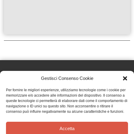
Gestisci Consenso Cookie
Effatà Editrice di Pellegrino Paolo SAS
Per fornire le migliori esperienze, utilizziamo tecnologie come i cookie per
C.F. e P.IVA 09655250018
memorizzare e/o accedere alle informazioni del dispositivo. Il consenso a
queste tecnologie ci permetterà di elaborare dati come il comportamento di
Via Tre Denti, 1 - 10060 Cantalupa (TO)
navigazione o ID unici su questo sito. Non acconsentire o ritirare il
Telefono: (+39) 0121 353452 - Fax: (+39) 0121 353839
consenso può influire negativamente su alcune caratteristiche e funzioni.
info@effata.it
Accetta