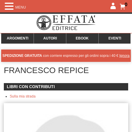
0
MENU
ARGOMENTI
AUTORI
EBOOK
EVENTI
SPEDIZIONE GRATUITA
con corriere espresso per gli ordini sopra i 40 €
Ignora
FRANCESCO REPICE
LIBRI CON CONTRIBUTI
Sulla mia strada