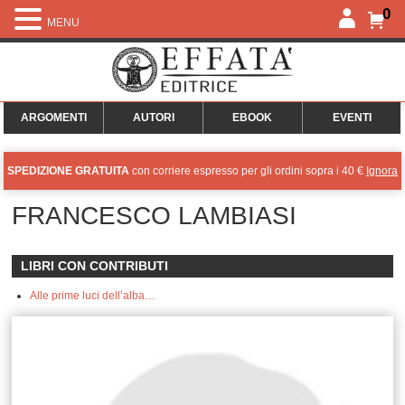
0
MENU
ARGOMENTI
AUTORI
EBOOK
EVENTI
SPEDIZIONE GRATUITA
con corriere espresso per gli ordini sopra i 40 €
Ignora
FRANCESCO LAMBIASI
LIBRI CON CONTRIBUTI
Alle prime luci dell’alba…