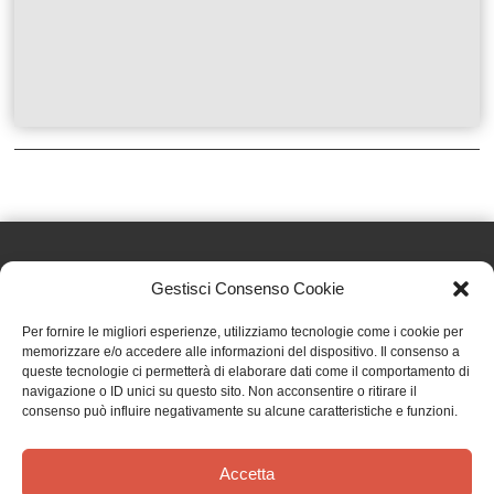
Gestisci Consenso Cookie
Effatà Editrice di Pellegrino Paolo SAS
Per fornire le migliori esperienze, utilizziamo tecnologie come i cookie per
C.F. e P.IVA 09655250018
memorizzare e/o accedere alle informazioni del dispositivo. Il consenso a
queste tecnologie ci permetterà di elaborare dati come il comportamento di
Via Tre Denti, 1 - 10060 Cantalupa (TO)
navigazione o ID unici su questo sito. Non acconsentire o ritirare il
Telefono: (+39) 0121 353452 - Fax: (+39) 0121 353839
consenso può influire negativamente su alcune caratteristiche e funzioni.
info@effata.it
Accetta