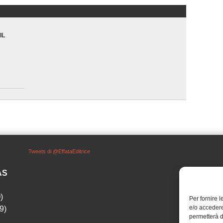
IL
Tweets di @EffataEditrice
SAS
)
Per fornire 
e/o accedere
9)
permetterà d