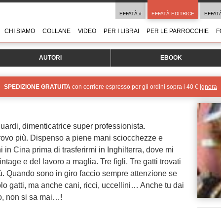
EFFATÀ.it
EFFATÀ EDITRICE
EFFAT
CHI SIAMO
COLLANE
VIDEO
PER I LIBRAI
PER LE PARROCCHIE
F
AUTORI
EBOOK
SPEDIZIONE GRATUITA
con corriere espresso per gli ordini sopra i 40 €
Ignora
sguardi, dimenticatrice super professionista.
trovo più. Dispenso a piene mani sciocchezze e
i in Cina prima di trasferirmi in Inghilterra, dove mi
tage e del lavoro a maglia. Tre figli. Tre gatti trovati
sù. Quando sono in giro faccio sempre attenzione se
lo gatti, ma anche cani, ricci, uccellini… Anche tu dai
, non si sa mai…!