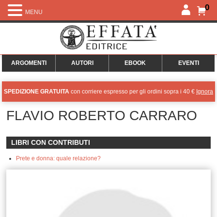
0
MENU
ARGOMENTI
AUTORI
EBOOK
EVENTI
SPEDIZIONE GRATUITA
con corriere espresso per gli ordini sopra i 40 €
Ignora
FLAVIO ROBERTO CARRARO
LIBRI CON CONTRIBUTI
Prete e donna: quale relazione?