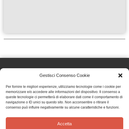
Gestisci Consenso Cookie
Effatà Editrice di Pellegrino Paolo SAS
Per fornire le migliori esperienze, utilizziamo tecnologie come i cookie per
C.F. e P.IVA 09655250018
memorizzare e/o accedere alle informazioni del dispositivo. Il consenso a
queste tecnologie ci permetterà di elaborare dati come il comportamento di
Via Tre Denti, 1 - 10060 Cantalupa (TO)
navigazione o ID unici su questo sito. Non acconsentire o ritirare il
Telefono: (+39) 0121 353452 - Fax: (+39) 0121 353839
consenso può influire negativamente su alcune caratteristiche e funzioni.
info@effata.it
Accetta