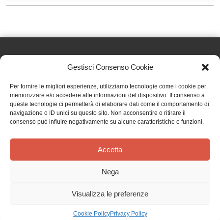
Gestisci Consenso Cookie
Effatà Editrice di Pellegrino Paolo SAS
Per fornire le migliori esperienze, utilizziamo tecnologie come i cookie per
C.F. e P.IVA 09655250018
memorizzare e/o accedere alle informazioni del dispositivo. Il consenso a
queste tecnologie ci permetterà di elaborare dati come il comportamento di
Via Tre Denti, 1 - 10060 Cantalupa (TO)
navigazione o ID unici su questo sito. Non acconsentire o ritirare il
Telefono: (+39) 0121 353452 - Fax: (+39) 0121 353839
consenso può influire negativamente su alcune caratteristiche e funzioni.
info@effata.it
Accetta
Copyright © 2026 •
Effatà Editrice
Nega
PRIVACY POLICY
•
COOKIE POLICY
•
TERMINI E CONDIZIONI
•
SPEDIZIONI
•
AIUTI E
CONTRIBUTI PUBBLICI
•
CREDITS
Visualizza le preferenze
SPEDIZIONE GRATUITA
con corriere espresso per gli ordini sopra i 40 €
Ignora
Cookie Policy
Privacy Policy