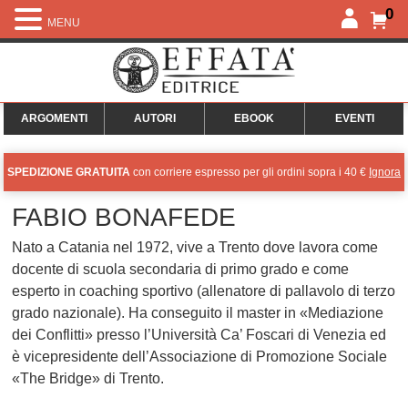
0
MENU
ARGOMENTI
AUTORI
EBOOK
EVENTI
SPEDIZIONE GRATUITA
con corriere espresso per gli ordini sopra i 40 €
Ignora
FABIO BONAFEDE
Nato a Catania nel 1972, vive a Trento dove lavora come
docente di scuola secondaria di primo grado e come
esperto in coaching sportivo (allenatore di pallavolo di terzo
grado nazionale). Ha conseguito il master in «Mediazione
dei Conflitti» presso l’Università Ca’ Foscari di Venezia ed
è vicepresidente dell’Associazione di Promozione Sociale
«The Bridge» di Trento.