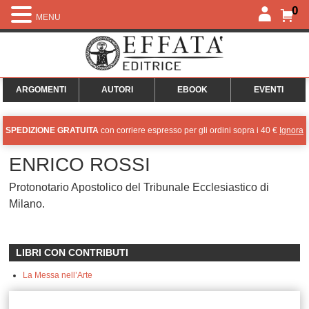
0
MENU
ARGOMENTI
AUTORI
EBOOK
EVENTI
SPEDIZIONE GRATUITA
con corriere espresso per gli ordini sopra i 40 €
Ignora
ENRICO ROSSI
Protonotario Apostolico del Tribunale Ecclesiastico di
Milano.
LIBRI CON CONTRIBUTI
La Messa nell’Arte