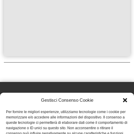
Gestisci Consenso Cookie
Effatà Editrice di Pellegrino Paolo SAS
Per fornire le migliori esperienze, utilizziamo tecnologie come i cookie per
C.F. e P.IVA 09655250018
memorizzare e/o accedere alle informazioni del dispositivo. Il consenso a
queste tecnologie ci permetterà di elaborare dati come il comportamento di
Via Tre Denti, 1 - 10060 Cantalupa (TO)
navigazione o ID unici su questo sito. Non acconsentire o ritirare il
Telefono: (+39) 0121 353452 - Fax: (+39) 0121 353839
consenso può influire negativamente su alcune caratteristiche e funzioni.