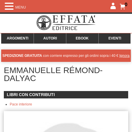
0
MENU
ARGOMENTI
AUTORI
EBOOK
EVENTI
SPEDIZIONE GRATUITA
con corriere espresso per gli ordini sopra i 40 €
Ignora
EMMANUELLE RÉMOND-
DALYAC
LIBRI CON CONTRIBUTI
Pace interiore