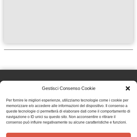
Gestisci Consenso Cookie
Effatà Editrice di Pellegrino Paolo SAS
Per fornire le migliori esperienze, utilizziamo tecnologie come i cookie per
C.F. e P.IVA 09655250018
memorizzare e/o accedere alle informazioni del dispositivo. Il consenso a
queste tecnologie ci permetterà di elaborare dati come il comportamento di
Via Tre Denti, 1 - 10060 Cantalupa (TO)
navigazione o ID unici su questo sito. Non acconsentire o ritirare il
Telefono: (+39) 0121 353452 - Fax: (+39) 0121 353839
consenso può influire negativamente su alcune caratteristiche e funzioni.
info@effata.it