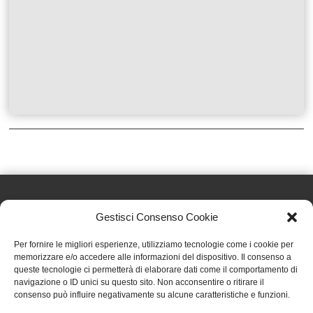
Gestisci Consenso Cookie
Effatà Editrice di Pellegrino Paolo SAS
Per fornire le migliori esperienze, utilizziamo tecnologie come i cookie per
C.F. e P.IVA 09655250018
memorizzare e/o accedere alle informazioni del dispositivo. Il consenso a
queste tecnologie ci permetterà di elaborare dati come il comportamento di
Via Tre Denti, 1 - 10060 Cantalupa (TO)
navigazione o ID unici su questo sito. Non acconsentire o ritirare il
Telefono: (+39) 0121 353452 - Fax: (+39) 0121 353839
consenso può influire negativamente su alcune caratteristiche e funzioni.
info@effata.it