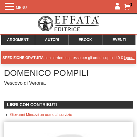
0
MENU
ARGOMENTI
AUTORI
EBOOK
EVENTI
SPEDIZIONE GRATUITA
con corriere espresso per gli ordini sopra i 40 €
Ignora
DOMENICO POMPILI
Vescovo di Verona.
LIBRI CON CONTRIBUTI
Giovanni Minozzi un uomo al servizio