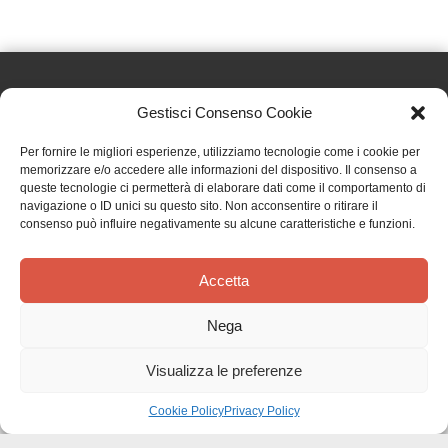
Gestisci Consenso Cookie
Effatà Editrice di Pellegrino Paolo SAS
Per fornire le migliori esperienze, utilizziamo tecnologie come i cookie per
C.F. e P.IVA 09655250018
memorizzare e/o accedere alle informazioni del dispositivo. Il consenso a
queste tecnologie ci permetterà di elaborare dati come il comportamento di
Via Tre Denti, 1 - 10060 Cantalupa (TO)
navigazione o ID unici su questo sito. Non acconsentire o ritirare il
Telefono: (+39) 0121 353452 - Fax: (+39) 0121 353839
consenso può influire negativamente su alcune caratteristiche e funzioni.
info@effata.it
Accetta
Copyright © 2026 •
Effatà Editrice
Nega
PRIVACY POLICY
•
COOKIE POLICY
•
TERMINI E CONDIZIONI
•
SPEDIZIONI
•
AIUTI E
CONTRIBUTI PUBBLICI
•
CREDITS
Visualizza le preferenze
SPEDIZIONE GRATUITA
con corriere espresso per gli ordini sopra i 40 €
Ignora
Cookie Policy
Privacy Policy