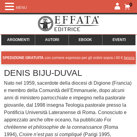
0
MENU
ARGOMENTI
AUTORI
EBOOK
EVENTI
SPEDIZIONE GRATUITA
con corriere espresso per gli ordini sopra i 40 €
Ignora
DENIS BIJU-DUVAL
Nato nel 1959, sacerdote della diocesi di Digione (Francia)
e membro della Comunità dell’Emmanuele, dopo alcuni
anni di ministero parrocchiale e impegno nella pastorale
giovanile, dal 1998 insegna Teologia pastorale presso la
Pontificia Università Lateranense di Roma. Conosciuto e
apprezzato anche oltre oceano, ha pubblicato
Foi
chrétienne et philosophie de la connaissance
(Roma
1994),
Croire n’est pas si compliqué
(Parigi 1995,