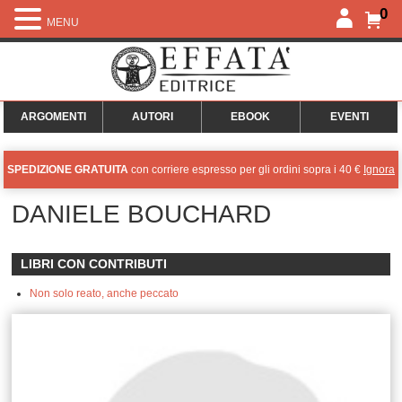
0
MENU
ARGOMENTI
AUTORI
EBOOK
EVENTI
SPEDIZIONE GRATUITA
con corriere espresso per gli ordini sopra i 40 €
Ignora
DANIELE BOUCHARD
LIBRI CON CONTRIBUTI
Non solo reato, anche peccato