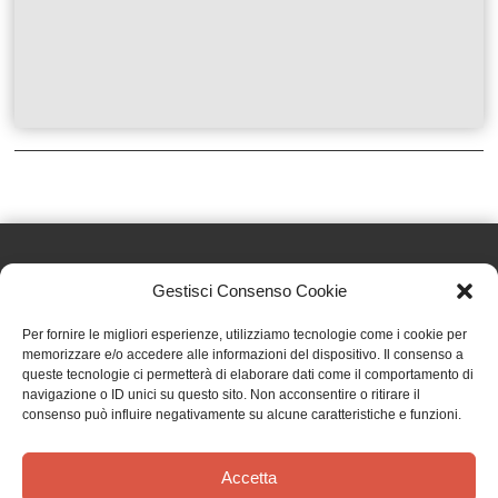
Gestisci Consenso Cookie
Effatà Editrice di Pellegrino Paolo SAS
Per fornire le migliori esperienze, utilizziamo tecnologie come i cookie per
C.F. e P.IVA 09655250018
memorizzare e/o accedere alle informazioni del dispositivo. Il consenso a
queste tecnologie ci permetterà di elaborare dati come il comportamento di
Via Tre Denti, 1 - 10060 Cantalupa (TO)
navigazione o ID unici su questo sito. Non acconsentire o ritirare il
Telefono: (+39) 0121 353452 - Fax: (+39) 0121 353839
consenso può influire negativamente su alcune caratteristiche e funzioni.
info@effata.it
Accetta