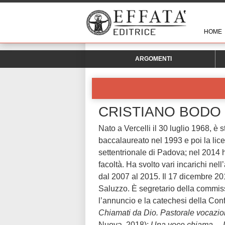
HOME
ARGOMENTI
CRISTIANO BODO
Nato a Vercelli il 30 luglio 1968, è
baccalaureato nel 1993 e poi la licen
settentrionale di Padova; nel 2014 h
facoltà. Ha svolto vari incarichi nell
dal 2007 al 2015. Il 17 dicembre 2
Saluzzo. È segretario della commiss
l’annuncio e la catechesi della Conf
Chiamati da Dio. Pastorale vocazi
Nuova, 2018);
Una voce chiama… Di