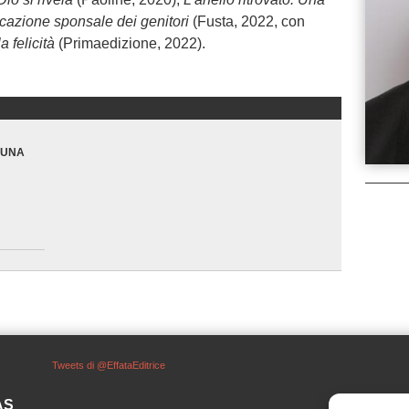
ocazione sponsale dei genitori
(Fusta, 2022, con
a felicità
(Primaedizione, 2022).
 UNA
Tweets di @EffataEditrice
SAS