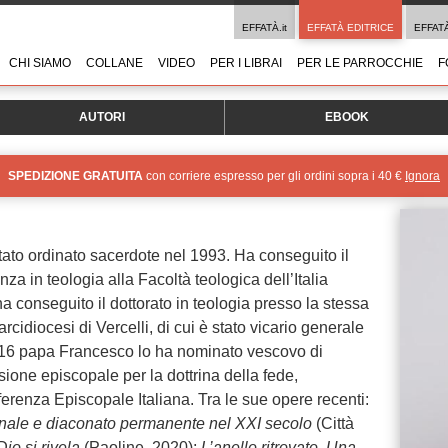
EFFATÀ.it
EFFATÀ EDITRICE
EFFAT
CHI SIAMO
COLLANE
VIDEO
PER I LIBRAI
PER LE PARROCCHIE
F
AUTORI
EBOOK
SPEDIZIONE GRATUITA
con corriere espresso per gli ordini sopra i 40 €
Ignora
 stato ordinato sacerdote nel 1993. Ha conseguito il
za in teologia alla Facoltà teologica dell’Italia
a conseguito il dottorato in teologia presso la stessa
’arcidiocesi di Vercelli, di cui è stato vicario generale
016 papa Francesco lo ha nominato vescovo di
ione episcopale per la dottrina della fede,
erenza Episcopale Italiana. Tra le sue opere recenti:
onale e diaconato permanente nel XXI secolo
(Città
o si rivela
(Paoline, 2020);
L’anello ritrovato. Una