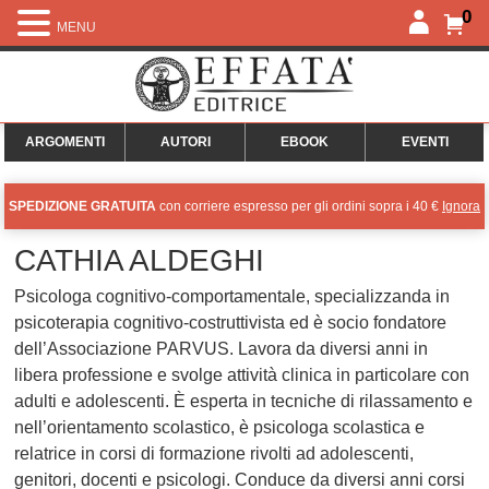
0
MENU
ARGOMENTI
AUTORI
EBOOK
EVENTI
SPEDIZIONE GRATUITA
con corriere espresso per gli ordini sopra i 40 €
Ignora
CATHIA ALDEGHI
Psicologa cognitivo-comportamentale, specializzanda in
psicoterapia cognitivo-costruttivista ed è socio fondatore
dell’Associazione PARVUS. Lavora da diversi anni in
libera professione e svolge attività clinica in particolare con
adulti e adolescenti. È esperta in tecniche di rilassamento e
nell’orientamento scolastico, è psicologa scolastica e
relatrice in corsi di formazione rivolti ad adolescenti,
genitori, docenti e psicologi. Conduce da diversi anni corsi