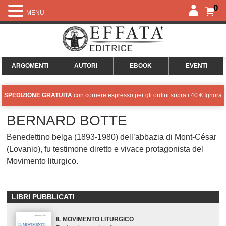
0
MENU
ARGOMENTI
AUTORI
EBOOK
EVENTI
SPEDIZIONE GRATUITA
con corriere espresso per gli ordini sopra i 40 €
Ignora
BERNARD BOTTE
Benedettino belga (1893-1980) dell’abbazia di Mont-César
(Lovanio), fu testimone diretto e vivace protagonista del
Movimento liturgico.
LIBRI PUBBLICATI
IL MOVIMENTO LITURGICO