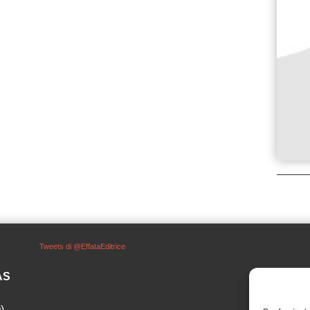
Tweets di @EffataEditrice
SAS
)