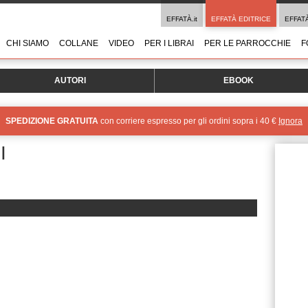
EFFATÀ.it
EFFATÀ EDITRICE
EFFAT
CHI SIAMO
COLLANE
VIDEO
PER I LIBRAI
PER LE PARROCCHIE
F
AUTORI
EBOOK
SPEDIZIONE GRATUITA
con corriere espresso per gli ordini sopra i 40 €
Ignora
I