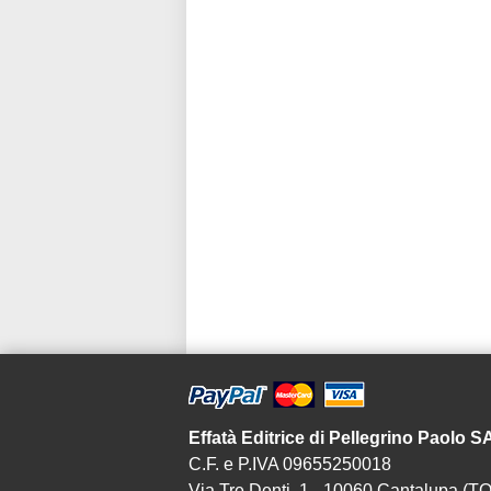
Effatà Editrice di Pellegrino Paolo 
C.F. e P.IVA 09655250018
Via Tre Denti, 1 - 10060 Cantalupa (TO