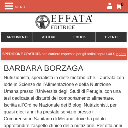
0
MENU
ARGOMENTI
AUTORI
EBOOK
EVENTI
SPEDIZIONE GRATUITA
con corriere espresso per gli ordini sopra i 40 €
Ignora
BARBARA BORZAGA
Nutrizionista, specialista in diete metaboliche. Laureata con
lode in Scienze dell’Alimentazione e della Nutrizione
Umana presso l’Università degli Studi di Perugia, con una
tesi dedicata ai disturbi del comportamento alimentare.
Iscritta all’Ordine Nazionale dei Biologi Nutrizionisti, per
quasi dieci anni ha prestato servizio presso il
Comprensorio Sanitario di Merano, dove ha potuto
approfondire l’aspetto clinico della nutrizione. Per otto anni