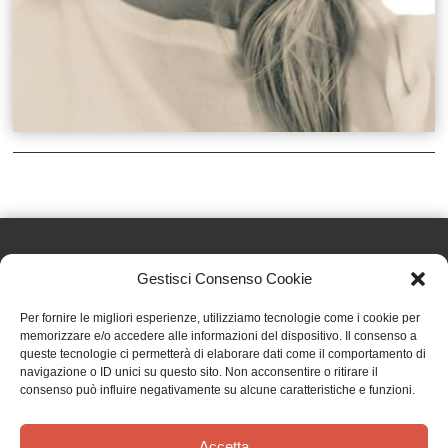
Gestisci Consenso Cookie
Effatà Editrice di Pellegrino Paolo SAS
Per fornire le migliori esperienze, utilizziamo tecnologie come i cookie per
C.F. e P.IVA 09655250018
memorizzare e/o accedere alle informazioni del dispositivo. Il consenso a
queste tecnologie ci permetterà di elaborare dati come il comportamento di
Via Tre Denti, 1 - 10060 Cantalupa (TO)
navigazione o ID unici su questo sito. Non acconsentire o ritirare il
Telefono: (+39) 0121 353452 - Fax: (+39) 0121 353839
consenso può influire negativamente su alcune caratteristiche e funzioni.
info@effata.it
Accetta