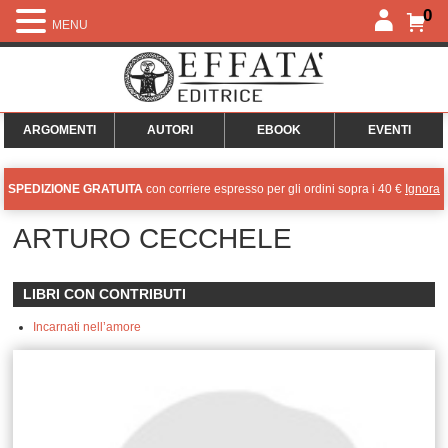
0
MENU
ARGOMENTI
AUTORI
EBOOK
EVENTI
SPEDIZIONE GRATUITA
con corriere espresso per gli ordini sopra i 40 €
Ignora
ARTURO CECCHELE
LIBRI CON CONTRIBUTI
Incarnati nell’amore