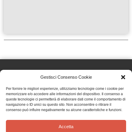
Gestisci Consenso Cookie
Effatà Editrice di Pellegrino Paolo SAS
Per fornire le migliori esperienze, utilizziamo tecnologie come i cookie per
C.F. e P.IVA 09655250018
memorizzare e/o accedere alle informazioni del dispositivo. Il consenso a
queste tecnologie ci permetterà di elaborare dati come il comportamento di
Via Tre Denti, 1 - 10060 Cantalupa (TO)
navigazione o ID unici su questo sito. Non acconsentire o ritirare il
Telefono: (+39) 0121 353452 - Fax: (+39) 0121 353839
consenso può influire negativamente su alcune caratteristiche e funzioni.
info@effata.it
Accetta