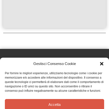
Gestisci Consenso Cookie
Effatà Editrice di Pellegrino Paolo SAS
Per fornire le migliori esperienze, utilizziamo tecnologie come i cookie per
C.F. e P.IVA 09655250018
memorizzare e/o accedere alle informazioni del dispositivo. Il consenso a
queste tecnologie ci permetterà di elaborare dati come il comportamento di
Via Tre Denti, 1 - 10060 Cantalupa (TO)
navigazione o ID unici su questo sito. Non acconsentire o ritirare il
Telefono: (+39) 0121 353452 - Fax: (+39) 0121 353839
consenso può influire negativamente su alcune caratteristiche e funzioni.
info@effata.it
Accetta