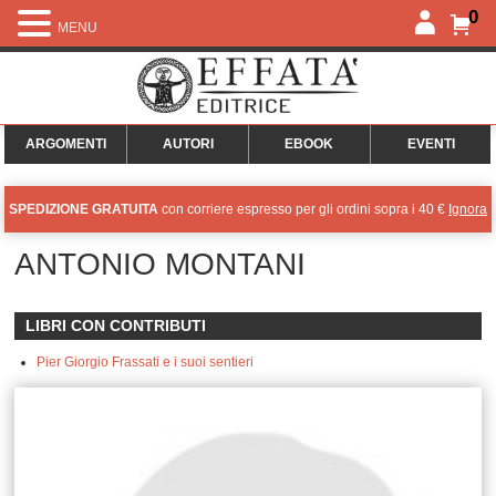
0
MENU
ARGOMENTI
AUTORI
EBOOK
EVENTI
SPEDIZIONE GRATUITA
con corriere espresso per gli ordini sopra i 40 €
Ignora
ANTONIO MONTANI
LIBRI CON CONTRIBUTI
Pier Giorgio Frassati e i suoi sentieri